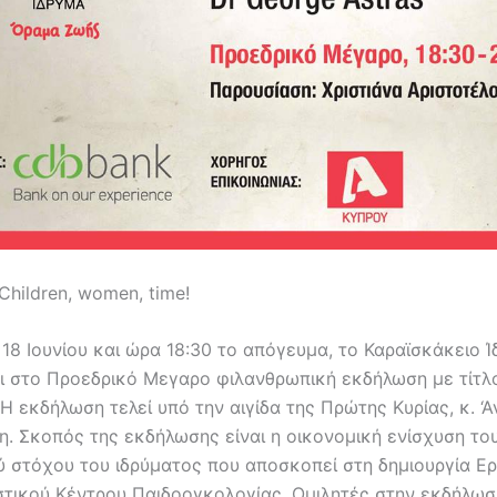
hildren, women, time!
18 Ιουνίου και ώρα 18:30 το απόγευμα, το Καραϊσκάκειο 
ι στο Προεδρικό Μεγαρο φιλανθρωπική εκδήλωση με τίτλ
Η εκδήλωση τελεί υπό την αιγίδα της Πρώτης Κυρίας, κ. ‘Α
η. Σκοπός της εκδήλωσης είναι η οικονομική ενίσχυση το
ύ στόχου του ιδρύματος που αποσκοπεί στη δημιουργία Ε
στικού Κέντρου Παιδοογκολογίας. Ομιλητές στην εκδήλωση