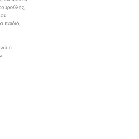
ταυρούλης,
λου
 παιδιά,
ενώ ο
ν