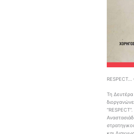
RESPECT… C
Τη Δευτέρα 
διοργανώνε
“RESPECT”. 
Αναστασιάδ
στρατηγικο
και Διαγνω