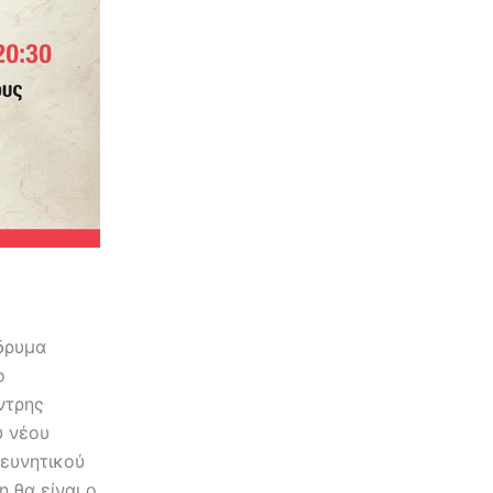
Ίδρυμα
ο
ντρης
υ νέου
ρευνητικού
 θα είναι ο