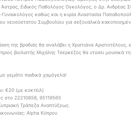
ς Άστρας, Ειδικός Παθολόγος Ογκολόγος, ο Δρ. Ανδρέας Σ
-Γυναικολόγος καθώς και η κυρία Αναστασία Παπαδοπού
ου νεοσύστατου Συμβουλίου για σεξουαλικά κακοποιημένα
αση της βραδιάς θα αναλάβει η Χριστιάνα Αριστοτέλους, 
πριος βιολιστής Μιχάλης Τσερκέζος θα ντύσει μουσικά τη
σμο γεμάτο παιδικά χαμόγελα!
υ: €20 (με κοκτέιλ)
ς στο 22210858, 95119565
 Κυπριακή Τράπεζα Αναπτύξεως.
ικοινωνίας: Alpha Κύπρου