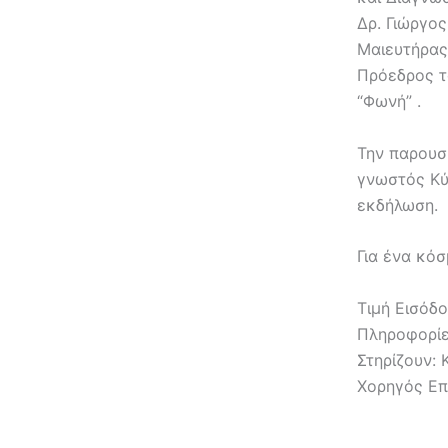
Δρ. Γιώργο
Μαιευτήρας
Πρόεδρος τ
“Φωνή” .
Την παρουσί
γνωστός Κύ
εκδήλωση.
Για ένα κό
Τιμή Εισόδο
Πληροφορίε
Στηρίζουν:
Χορηγός Επ